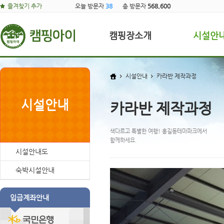
즐겨찾기 추가
오늘 방문자
38
총 방문자
568,600
캠핑장소개
시설안
시설안내
카라반 제작과정
시설안내
카라반 제작과정
색다르고 특별한 여행! 홍길동테마파크에서
함께하세요.
시설안내도
숙박시설안내
입급계좌안내