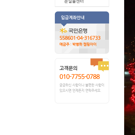
분실물센터
입급계좌안내
558601-04-316733
예금주 : 박병하 캠핑아이
고객문의
010-7755-0788
궁금하신 사항이나 불편한 사항이
있으시면 언제든지 연락주세요.