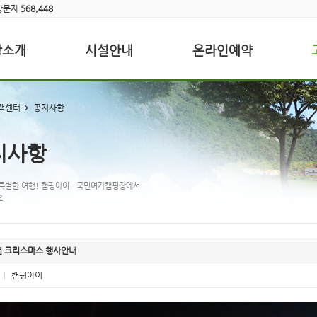
방문자
568,448
장소개
시설안내
온라인예약
객센터
공지사항
지사항
특별한 여행! 캠핑아이 - 국민여가캠핑장에서
.
년 크리스마스 행사안내
|
캠핑아이