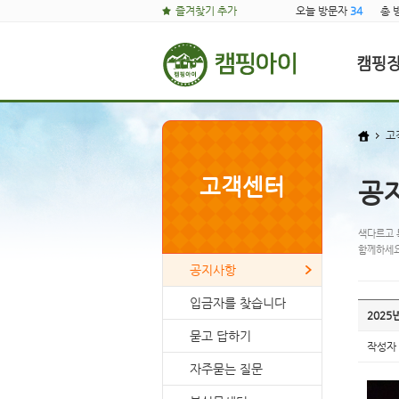
즐겨찾기 추가
오늘 방문자
34
총 
캠핑
고
고객센터
공
색다르고 
함께하세요
공지사항
입금자를 찾습니다
2025
묻고 답하기
작성자
자주묻는 질문