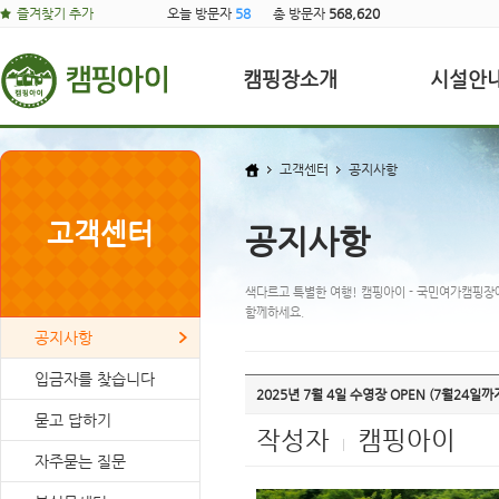
즐겨찾기 추가
오늘 방문자
58
총 방문자
568,620
캠핑장소개
시설안
고객센터
공지사항
고객센터
공지사항
색다르고 특별한 여행! 캠핑아이 - 국민여가캠핑장
함께하세요.
공지사항
입금자를 찾습니다
2025년 7월 4일 수영장 OPEN (7월24일까
묻고 답하기
작성자
캠핑아이
|
자주묻는 질문