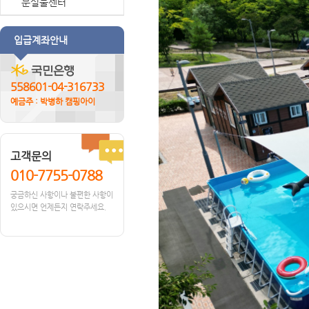
분실물센터
입급계좌안내
558601-04-316733
예금주 : 박병하 캠핑아이
고객문의
010-7755-0788
궁금하신 사항이나 불편한 사항이
있으시면 언제든지 연락주세요.