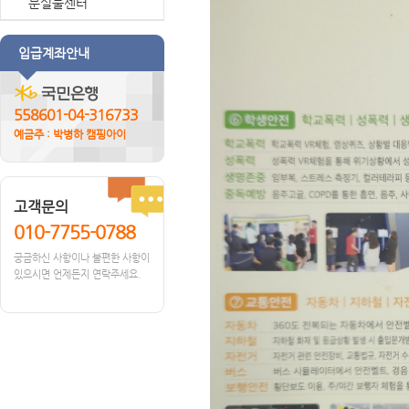
분실물센터
입급계좌안내
558601-04-316733
예금주 : 박병하 캠핑아이
고객문의
010-7755-0788
궁금하신 사항이나 불편한 사항이
있으시면 언제든지 연락주세요.