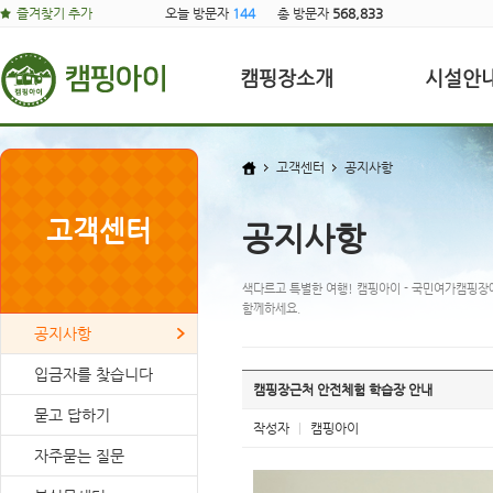
즐겨찾기 추가
오늘 방문자
144
총 방문자
568,833
캠핑장소개
시설안
고객센터
공지사항
고객센터
공지사항
색다르고 특별한 여행! 캠핑아이 - 국민여가캠핑장
함께하세요.
공지사항
입금자를 찾습니다
캠핑장근처 안전체험 학습장 안내
묻고 답하기
작성자
|
캠핑아이
자주묻는 질문