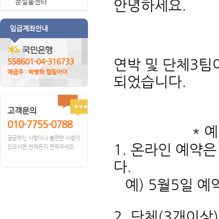
안녕하세요.
분실물센터
입급계좌안내
연박 및 단체3팀
558601-04-316733
예금주 : 박병하 캠핑아이
되었습니다.
고객문의
010-7755-0788
* 예약 
궁금하신 사항이나 불편한 사항이
1. 온라인 예약
있으시면 언제든지 연락주세요.
다.
예) 5월5일 예
2. 단체(3개이상)