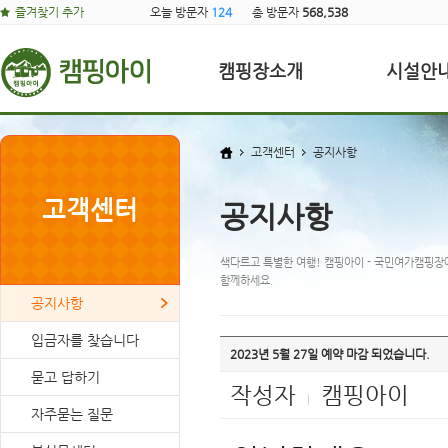
즐겨찾기 추가
오늘 방문자
124
총 방문자
568,538
캠핑장소개
시설안
고객센터
공지사항
고객센터
공지사항
색다르고 특별한 여행! 캠핑아이 - 국민여가캠핑장
함께하세요.
공지사항
입금자를 찾습니다
2023년 5월 27일 예약 마감 되었습니다.
묻고 답하기
작성자
캠핑아이
|
자주묻는 질문