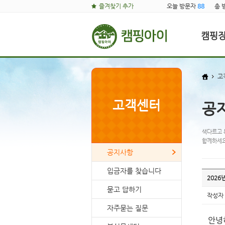
즐겨찾기 추가
오늘 방문자
88
총 
캠핑
고
고객센터
공
색다르고 
함께하세요
공지사항
입금자를 찾습니다
2026
묻고 답하기
작성자
자주묻는 질문
안녕