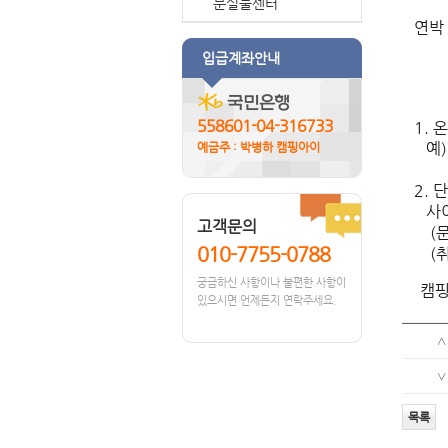
분실물센터
연박
입급계좌안내
*
558601-04-316733
1.
예)
예금주 : 박병하 캠핑아이
2. 
사이
고객문의
(문
010-7755-0788
(취
궁금하신 사항이나 불편한 사항이
캠핑
있으시면 언제든지 연락주세요.
∧
∨
목록