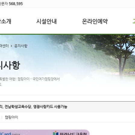
방문자
568,595
장소개
시설안내
온라인예약
객센터
공지사항
지사항
특별한 여행! 캠핑아이 - 국민여가캠핑장에서
.
리, 전남학생교육수당, 영광사랑카드 사용가능
|
캠핑아이