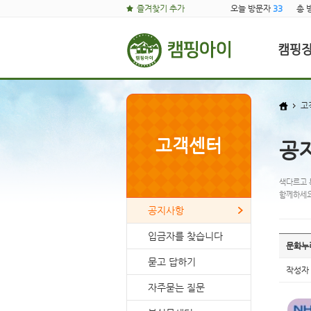
즐겨찾기 추가
오늘 방문자
33
총 
캠핑
고
고객센터
공
색다르고 
함께하세요
공지사항
입금자를 찾습니다
문화누
묻고 답하기
작성자
자주묻는 질문