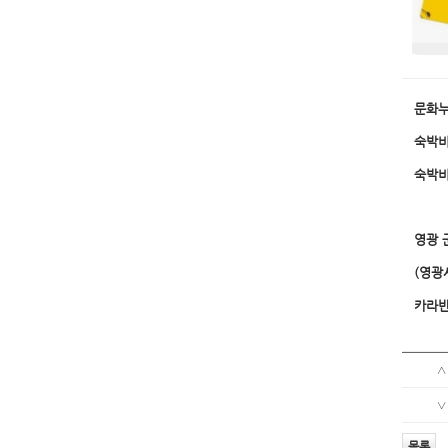
문화누
숙박비
숙박비
영광 
(영광
카라반 
∧
∨
목록