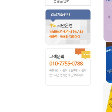
분실물센터
입급계좌안내
558601-04-316733
예금주 : 박병하 캠핑아이
고객문의
010-7755-0788
궁금하신 사항이나 불편한 사항이
있으시면 언제든지 연락주세요.